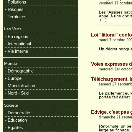
- Pollutions
vendredi 17 octobr
- Risques
Les "Assises nati
appel à une grève
- Territoires
(...)
Les Verts
Loi "littoral" conf
- En régions
mardi 7 octobre 20
- International
Un décret retoqué
- Vie interne
Monde
Voies expresses d
mercredi 1er octob
- Démographie
- Europe
Téléchargement, l
samedi 27 septemb
- Mondialisation
- Nord - Sud
Le parlement eur
portée fait débat
Société
Edvige, c’est pas 
- Démocratie
dimanche 21 septe
- Education
Reformulé, un peu
- Egalités
large au fichage.