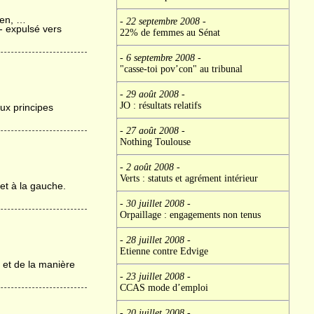
ien, …
- 22 septembre 2008
-
t- expulsé vers
22% de femmes au Sénat
- 6 septembre 2008
-
"casse-toi pov’con" au tribunal
- 29 août 2008
-
JO : résultats relatifs
ux principes
- 27 août 2008
-
Nothing Toulouse
- 2 août 2008
-
Verts : statuts et agrément intérieur
 et à la gauche.
- 30 juillet 2008
-
Orpaillage : engagements non tenus
- 28 juillet 2008
-
Etienne contre Edvige
e et de la manière
- 23 juillet 2008
-
CCAS mode d’emploi
- 20 juillet 2008
-