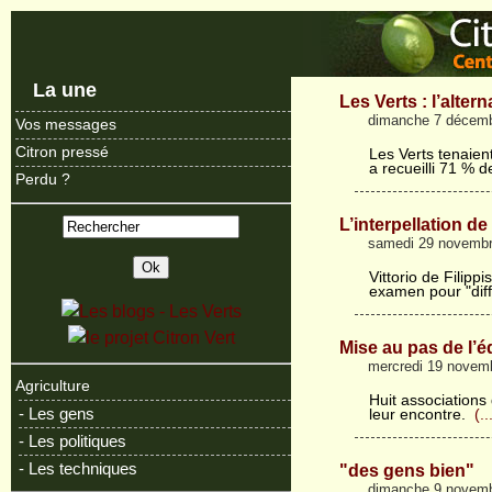
La une
Les Verts : l’alter
dimanche 7 décem
Vos messages
Citron pressé
Les Verts tenaien
a recueilli 71 % d
Perdu ?
L’interpellation de 
samedi 29 novembr
Vittorio de Filipp
examen pour "dif
Mise au pas de l’é
mercredi 19 novem
Agriculture
Huit associations
- Les gens
leur encontre.
(..
- Les politiques
- Les techniques
"des gens bien"
dimanche 9 novem