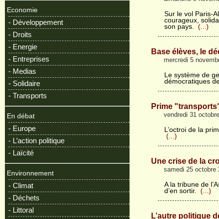
Economie
Sur le vol Paris-
courageux, solida
- Développement
son pays.
(...)
- Droits
- Energie
Base élèves, le dé
- Entreprises
mercredi 5 novemb
- Medias
Le système de ges
démocratiques de
- Solidaire
- Transports
Prime "transports",
vendredi 31 octobr
En débat
- Europe
L’octroi de la pri
(...)
- L’action politique
- Laïcité
Une crise de la cr
samedi 25 octobre
Environnement
A la tribune de l
- Climat
d’en sortir.
(...)
- Déchets
- Littoral
L’autre politique d