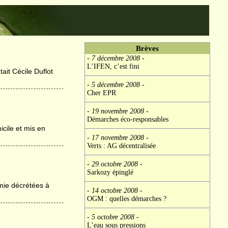
Brèves
- 7 décembre 2008
-
L’IFEN, c’est fini
ait Cécile Duflot
- 5 décembre 2008
-
Cher EPR
- 19 novembre 2008
-
Démarches éco-responsables
icile et mis en
- 17 novembre 2008
-
Verts : AG décentralisée
- 29 octobre 2008
-
Sarkozy épinglé
omie décrétées à
- 14 octobre 2008
-
OGM : quelles démarches ?
- 5 octobre 2008
-
L’eau sous pressions