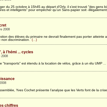
Alger du 25 octobre à 15h45 au départ d’Orly, il s’est trouvé "des gens b
ires et intelligents" pour empêcher qu’un Sans-papier soit -illégalemen
cret
re 2008
tion des élèves du primaire ne devrait finalement pas porter atteinte a
 non discrimination.
(...)
 à l’hémi ... cycles
e 2008
me "transports" est étendu à la location de vélos, grâce à un élu UMP ...
oissance
 2008
’Assemblée, Yves Cochet présente l’analyse que les Verts font de la cris
es chiffres