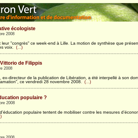
native écologiste
bre 2008
t leur "congrès" ce week-end à Lille. La motion de synthèse que présent
es voix.
(...)
Vittorio de Filippis
e 2008
is, ex-directeur de la publication de Libération, a été interpellé à son dom
famation", ce vendredi 28 novembre 2008.
(...)
ducation populaire ?
bre 2008
 d’éducation populaire tentent de mobiliser contre les mesures d’écon
.)
bre 2008