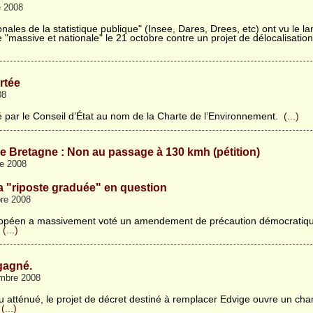
e 2008
onales de la statistique publique" (Insee, Dares, Drees, etc) ont vu le 
 "massive et nationale" le 21 octobre contre un projet de délocalisatio
ortée
08
 par le Conseil d’État au nom de la Charte de l’Environnement.
(...)
e Bretagne : Non au passage à 130 kmh (pétition)
re 2008
a "riposte graduée" en question
re 2008
opéen a massivement voté un amendement de précaution démocratiqu
.
(...)
gagné.
mbre 2008
 atténué, le projet de décret destiné à remplacer Edvige ouvre un ch
(...)