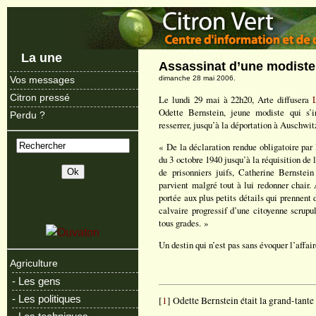
La une
Assassinat d’une modiste
dimanche 28 mai 2006.
Vos messages
Citron pressé
Le lundi 29 mai à 22h20, Arte diffusera
Odette Bernstein, jeune modiste qui s’in
Perdu ?
resserrer, jusqu’à la déportation à Auschwit
« De la déclaration rendue obligatoire par
du 3 octobre 1940 jusqu’à la réquisition de 
de prisonniers juifs, Catherine Bernstein
parvient malgré tout à lui redonner chair.
portée aux plus petits détails qui prennent d
calvaire progressif d’une citoyenne scrup
tous grades. »
Un destin qui n’est pas sans évoquer l’affa
Agriculture
- Les gens
- Les politiques
[
1
] Odette Bernstein était la grand-tante 