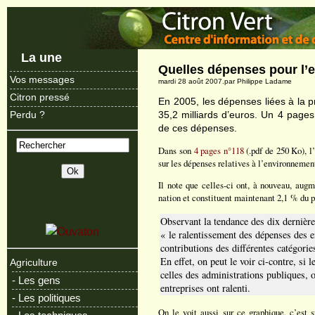
La une
Quelles dépenses pour l’
Vos messages
mardi 28 août 2007.par Philippe Ladame
Citron pressé
En 2005, les dépenses liées à la p
35,2 milliards d’euros. Un 4 pages d
Perdu ?
de ces dépenses.
Dans son
4 pages n°118
(.pdf de 250 Ko), l
sur les dépenses relatives à l’environnemen
Il note que celles-ci ont, à nouveau, aug
nation et constituent maintenant 2,1 % du pr
Observant la tendance des dix dernièr
« le ralentissement des dépenses des en
contributions des différentes catégorie
En effet, on peut le voir ci-contre, si
Agriculture
celles des administrations publiques, 
- Les gens
entreprises ont ralenti.
- Les politiques
On le voit aussi sur ce graphique, c’est