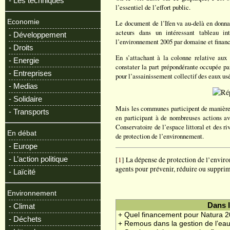
- Les techniques
l’essentiel de l’effort public.
Economie
Le document de l’Ifen va au-delà en donnant
acteurs dans un intéressant tableau in
- Développement
l’environnement 2005 par domaine et financ
- Droits
En s’attachant à la colonne relative au
- Energie
constater la part prépondérante occupée pa
- Entreprises
pour l’assainissement collectif des eaux usé
- Medias
- Solidaire
Mais les communes participent de manière c
- Transports
en participant à de nombreuses actions av
Conservatoire de l’espace littoral et des ri
En débat
de protection de l’environnement.
- Europe
- L’action politique
[
1
] La dépense de protection de l’enviro
agents pour prévenir, réduire ou suppri
- Laïcité
Environnement
Dans 
- Climat
+ Quel financement pour Natura 
- Déchets
+ Remous dans la gestion de l’ea