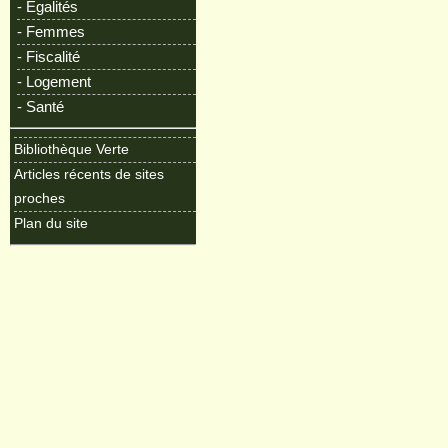
- Egalités
- Femmes
- Fiscalité
- Logement
- Santé
Bibliothèque Verte
Articles récents de sites
proches
Plan du site