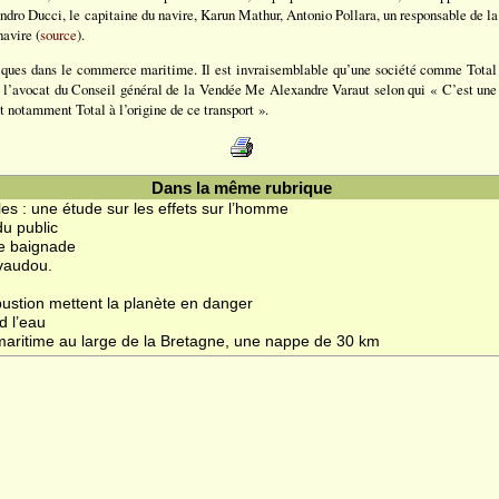
ro Ducci, le capitaine du navire, Karun Mathur, Antonio Pollara, un responsable de la
navire (
source
).
iques dans le commerce maritime. Il est invraisemblable qu’une société comme Total a
é l’avocat du Conseil général de la Vendée Me Alexandre Varaut selon qui « C’est une
et notamment Total à l’origine de ce transport ».
Dans la même rubrique
es : une étude sur les effets sur l’homme
du public
de baignade
 vaudou.
bustion mettent la planète en danger
d l’eau
 maritime au large de la Bretagne, une nappe de 30 km