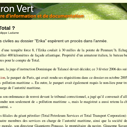
Total ?
Philippe Ladame
s civiles au dossier "Erika" espèrent un procès dans l’année.
 d’une tempête force 8, l’Erika coulait à 30 milles de la pointe de Penmarc’h. Echa
uiller 400 kilomètres de façade atlantique. Propriété d’un armateur italien, le bateau ba
res pour le compte de Total.
re, la juge d’instruction Dominique de Talancé devait décider, ce 3 février 2006 des sui
tion
, le parquet de Paris, qui avait rendu ses réquisitions dans ce dossier en octobre 20
« pollution maritime ». En outre, le parquet avait également requis le non-lieu pour troi
arge de l’autorité maritime.
son ordonnance de renvoi devant le tribunal correctionnel, a jugé qu’il convenait d’alle
ondre non seulement de « pollution maritime », mais le magistrat a aussi retenu la c
autrui. »
s filiales du géant pétrolier (Total Petroleum Services et Total Transport Corporation) 
uatre membres des services en charge de l’autorité maritime, ainsi que la société de 
 morale, son directeur Gianpierro Ponasso, le propriétaire du navire, Giuseppe Savar