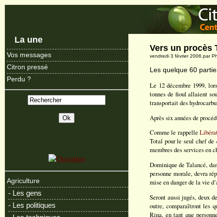
La une
Vers un procès 
Vos messages
vendredi 3 février 2006.par 
Citron pressé
Les quelque 60 partie
Perdu ?
Le 12 décembre 1999, lors
tonnes de fioul allaient so
transportait des hydrocarbu
Après six années de procédu
Comme le rappelle
Libéra
Total pour le seul chef de 
membres des services en ch
Dominique de Talancé, dans 
personne morale, devra rép
Agriculture
mise en danger de la vie d’
- Les gens
Seront aussi jugés, deux de
- Les politiques
outre, comparaîtront les q
Rina, en tant que personne