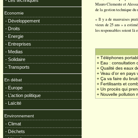
- Les techniques
Mauro Clemente et Alessand
de la gestion technique du 
Economie
« Il y a de mauvaises prat
- Développement
vieux de 25 ans » a estim
- Droits
les responsables soient là 
- Energie
- Entreprises
- Medias
+ Téléphones portabl
- Solidaire
+ Eau : consultation 
- Transports
+ Qualité des eaux 
+ Veau d’or en pays
+ Ça va faire du bruit
En débat
+ Fertilisants et com
- Europe
+ Un procès qui pren
+ Nouvelle pollution
- L’action politique
- Laïcité
Environnement
- Climat
- Déchets