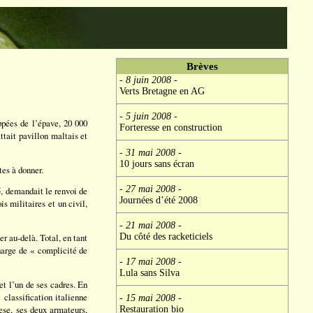
Brèves
- 8 juin 2008
-
Verts Bretagne en AG
- 5 juin 2008
-
ppées de l’épave, 20 000
Forteresse en construction
ttait pavillon maltais et
- 31 mai 2008
-
10 jours sans écran
tes à donner.
- 27 mai 2008
-
05, demandait le renvoi de
Journées d’été 2008
s militaires et un civil,
- 21 mai 2008
-
Du côté des racketiciels
r au-delà. Total, en tant
harge de « complicité de
- 17 mai 2008
-
Lula sans Silva
et l’un de ses cadres. En
classification italienne
- 15 mai 2008
-
ese, ses deux armateurs,
Restauration bio