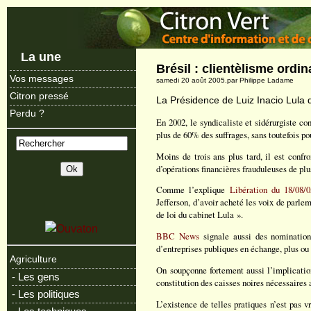
La une
Brésil : clientèlisme ordin
Vos messages
samedi 20 août 2005.par Philippe Ladame
Citron pressé
La Présidence de Luiz Inacio Lula d
Perdu ?
En 2002, le syndicaliste et sidérurgiste c
plus de 60% des suffrages, sans toutefois p
Moins de trois ans plus tard, il est confr
d’opérations financières frauduleuses de plu
Comme l’explique
Libération du 18/08/0
Jefferson, d’avoir acheté les voix de parlem
de loi du cabinet Lula ».
BBC News
signale aussi des nomination
d’entreprises publiques en échange, plus ou 
Agriculture
On soupçonne fortement aussi l’implication
- Les gens
constitution des caisses noires nécessaires
- Les politiques
L’existence de telles pratiques n’est pas 