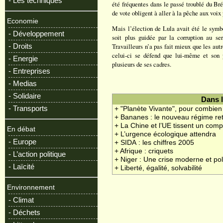
- Les techniques
été fréquentes dans le passé troublé du Brés
de vote obligent à aller à la pêche aux voix
Economie
Mais l’élection de Lula avait été le symbo
- Développement
soit plus guidée par la corruption au ser
- Droits
Travailleurs n’a pas fait mieux que les aut
celui-ci se défend que lui-même et son p
- Energie
plusieurs de ses cadres.
- Entreprises
- Medias
- Solidaire
Dans 
- Transports
+ "Planète Vivante", pour combie
+ Bananes : le nouveau régime re
+ La Chine et l’UE tissent un com
En débat
+ L’urgence écologique attendra
- Europe
+ SIDA : les chiffres 2005
+ Afrique : criquets
- L’action politique
+ Niger : Une crise moderne et pol
- Laïcité
+ Liberté, égalité, solvabilité
Environnement
- Climat
- Déchets