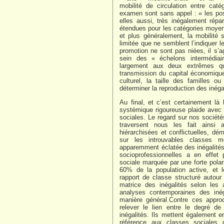
mobilité de circulation entre cat
examen sont sans appel : « les pos
elles aussi, très inégalement répar
étendues pour les catégories moyen
et plus généralement, la mobilité
limitée que ne semblent l’indiquer le
promotion ne sont pas niées, il s’ag
sein des « échelons intermédiair
largement aux deux extrêmes qu
transmission du capital économique 
culturel, la taille des familles 
déterminer la reproduction des inéga
Au final, et c’est certainement là l
systémique rigoureuse plaide avec
sociales. Le regard sur nos société
traversent nous les fait ainsi
hiérarchisées et conflictuelles, d
sur les introuvables classes m
apparemment éclatée des inégalités 
socioprofessionnelles a en effet
sociale marquée par une forte polari
60% de la population active, et l
rapport de classe structuré autour
matrice des inégalités selon les 
analyses contemporaines des inég
manière général.Contre ces appro
relever le lien entre le degré de 
inégalités. Ils mettent également e
référence aux classes sociales 