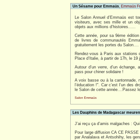
Un Sésame pour Emmaüs
,
Emmaüs F
Le Salon Annuel d’Emmaüs est touj
visiteurs, avec ses mille et un obj
objets aux millions d’histoires......
Cette année, pour sa 9ème édition l
de livres de communautés Emmaü
gratuitement les portes du Salon….
Rendez-vous à Paris aux stations 
Place d’Italie, à partir de 17h, le 19 
Autour d’un verre, d’un échange, au
pass pour chiner solidaire !
A voix basse ou à la cantonnade, n
l’éducation !". Car c’est l’un des 
le Salon de cette année....Passez l
Salon Emmaüs
Les Dauphins de Madagascar meurent
J’ai reçu ça d’amis malgaches : Qui 
Pour large diffusion CA CE PA
par Analalava et Antsohihy, les ge