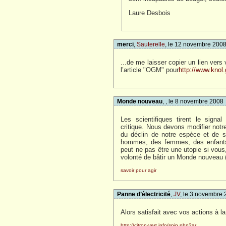
Laure Desbois
merci
,
Sauterelle
, le 12 novembre 200
...de me laisser copier un lien vers 
l’article "OGM" pour
http://www.knol
Monde nouveau
, , le 8 novembre 2008
Les scientifiques tirent le signa
critique. Nous devons modifier no
du déclin de notre espèce et de s
hommes, des femmes, des enfants a
peut ne pas être une utopie si vous
volonté de bâtir un Monde nouveau
savoir pour agir
Panne d’électricité
,
JV
, le 3 novembre
Alors satisfait avec vos actions à la c
http://citron-vert.info/spip.php?ar...