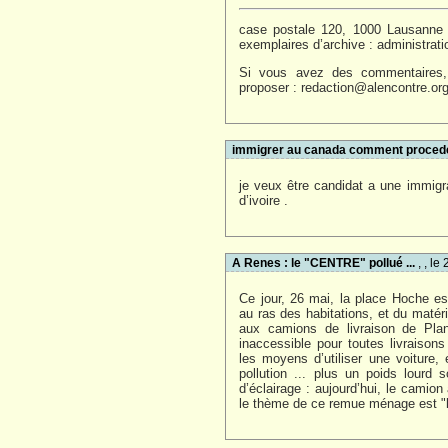
case postale 120, 1000 Lausann
exemplaires d’archive :
administrat
Si vous avez des commentaires, 
proposer :
redaction@alencontre.or
immigrer au canada comment proced
je veux être candidat a une immigra
d’ivoire .
A Renes : le "CENTRE" pollué ...
, , l
Ce jour, 26 mai, la place Hoche 
au ras des habitations, et du matér
aux camions de livraison de Pla
inaccessible pour toutes livraiso
les moyens d’utiliser une voiture
pollution ... plus un poids lourd
d’éclairage : aujourd’hui, le camion
le thème de ce remue ménage est "la