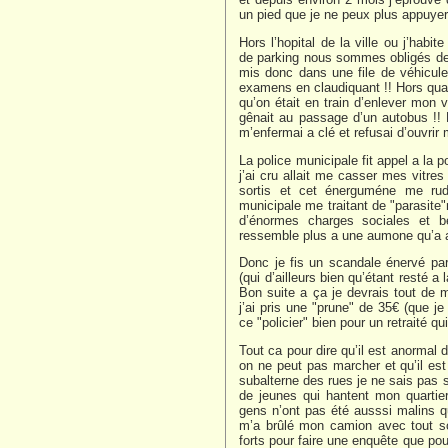
un pied que je ne peux plus appuyer p
Hors l’hopital de la ville ou j’hab
de parking nous sommes obligés de
mis donc dans une file de véhicules
examens en claudiquant !! Hors quan
qu’on était en train d’enlever mon v
gênait au passage d’un autobus !! Po
m’enfermai a clé et refusai d’ouvrir 
La police municipale fit appel a la p
j’ai cru allait me casser mes vitres
sortis et cet énerguméne me rud
municipale me traitant de "parasite"
d’énormes charges sociales et bén
ressemble plus a une aumone qu’a 
Donc je fis un scandale énervé pa
(qui d’ailleurs bien qu’étant resté
Bon suite a ça je devrais tout de 
j’ai pris une "prune" de 35€ (que je
ce "policier" bien pour un retraité q
Tout ca pour dire qu’il est anormal 
on ne peut pas marcher et qu’il est 
subalterne des rues je ne sais pas s
de jeunes qui hantent mon quartier
gens n’ont pas été ausssi malins 
m’a brûlé mon camion avec tout so
forts pour faire une enquête que po