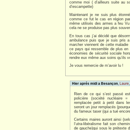
comme moi ( d’ailleurs suite au sca
d’escampette)
Maintenant je ne suis plus étonné
comme ce fut le cas en région pari
même utilisés des armes a feu Vu 
cela ne se produise pas plus souven
En tous cas j’ai décidé que désorma
ambulance puis que je suis pris a
marcher viennent de cette maladie 
ce pays qui ressemble de plus en 
économies de sécurité sociale hor
rendre eux même aux soins qu’ils von
Je vous remercie de m’avoir lu !
Hier aprés midi a Besançon
,
Laure
Rien de ce qui s’est passé est 
policière (société nucléaire = 
remplacée petit à petit dans l
seront un jour remplacés (pourqu
du fameux taser (qui a tué encore
Certains maires auront ainsi (selo
l’utra-libéralisme fait son chem
de gauche)qui sous le prétexte d