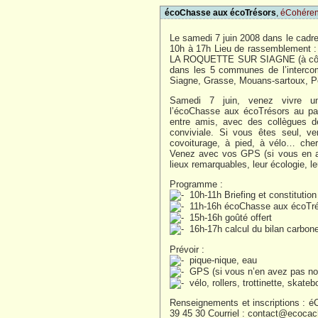
écoChasse aux écoTrésors
,
éCohére
Le samedi 7 juin 2008 dans le cadr
10h à 17h Lieu de rassemblement : 
LA ROQUETTE SUR SIAGNE (à côté d
dans les 5 communes de l’interco
Siagne, Grasse, Mouans-sartoux, 
Samedi 7 juin, venez vivre un
l’écoChasse aux écoTrésors au p
entre amis, avec des collègues de
conviviale. Si vous êtes seul, v
covoiturage, à pied, à vélo… cher
Venez avec vos GPS (si vous en av
lieux remarquables, leur écologie, l
Programme :
10h-11h Briefing et constitutio
11h-16h écoChasse aux écoTr
15h-16h goûté offert
16h-17h calcul du bilan carbone
Prévoir :
pique-nique, eau
GPS (si vous n’en avez pas no
vélo, rollers, trottinette, ska
Renseignements et inscriptions : éC
39 45 30 Courriel :
contact@ecocach