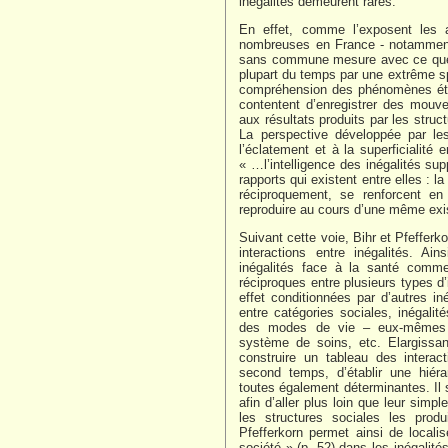
inégalités demeurent rares.
En effet, comme l’exposent les a
nombreuses en France - notamment d
sans commune mesure avec ce que 
plupart du temps par une extrême spé
compréhension des phénomènes étud
contentent d’enregistrer des mouv
aux résultats produits par les struc
La perspective développée par le
l’éclatement et à la superficialité
« …l’intelligence des inégalités s
rapports qui existent entre elles : 
réciproquement, se renforcent en
reproduire au cours d’une même exis
Suivant cette voie, Bihr et Pfefferk
interactions entre inégalités. A
inégalités face à la santé comme 
réciproques entre plusieurs types d’
effet conditionnées par d’autres iné
entre catégories sociales, inégalité
des modes de vie – eux-mêmes s
système de soins, etc. Elargissan
construire un tableau des interac
second temps, d’établir une hiéra
toutes également déterminantes. Il s’a
afin d’aller plus loin que leur simp
les structures sociales les produ
Pfefferkorn permet ainsi de locali
société » (p. 52) dans les inégalité