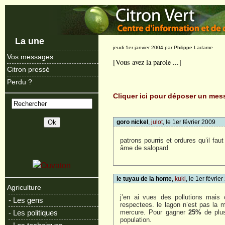
La une
jeudi 1er janvier 2004.par Philippe Ladame
Vos messages
[Vous avez la parole ...]
Citron pressé
Perdu ?
Cliquer ici pour déposer un me
goro nickel
,
julot
, le 1er février 2009
patrons pourris et ordures qu’il fau
âme de salopard
le tuyau de la honte
,
kuki
, le 1er févrie
Agriculture
j’en ai vues des pollutions mais 
- Les gens
respectees. le lagon n’est pas la 
mercure. Pour gagner
25%
de plus
- Les politiques
population.