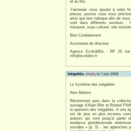
et au Bio.
J’aimerais vous ajouter à notre f
presse, pouvez vous nous préciser
ainsi que leur rubrique afin de vou
sont dans différents secteurs : h
transport, expo culturel, site touristi
Bien Cordialement
Assistante de direction
Agence Ecolo&Bio - RP 20 rue
info@ecolobio.fr
Inégalités
,
charly
, le 7 juin 2008
Le Système des inégalités
Alex Martins
Récemment paru dans la collecti
ouvrage d’Alain Bihr et Roland Pfef
la question des inégalités. A une é
est de plus en plus reconnu comm
auteurs qui vont jusqu’à parler d
tendance pluridécennale antérieur
sociales » (p. 3) -, les approches