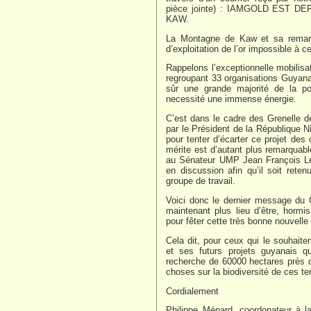
pièce jointe) : IAMGOLD EST 
KAW.
La Montagne de Kaw et sa remarqu
d’exploitation de l’or impossible à ce
Rappelons l’exceptionnelle mobilisa
regroupant 33 organisations Guyana
sûr une grande majorité de la po
necessité une immense énergie.
C’est dans le cadre des Grenelle d
par le Président de la République 
pour tenter d’écarter ce projet des
mérite est d’autant plus remarquabl
au Sénateur UMP Jean François Le 
en discussion afin qu’il soit rete
groupe de travail.
Voici donc le dernier message du 
maintenant plus lieu d’être, horm
pour fêter cette très bonne nouvelle
Cela dit, pour ceux qui le souhaite
et ses futurs projets guyanais 
recherche de 60000 hectares près 
choses sur la biodiversité de ces ter
Cordialement
Philippe Ménard, coordonateur à la