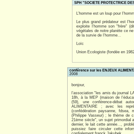
SPH "SOCIETE PROTECTRICE DE
L’homme est un loup pour l’homm
Le plus grand prédateur est l’h
exploite l’homme son "frère" (di
végétales de notre planète ce ne
de la survie de l’homme...
Loïc
Union Ecologiste (fondée en 198
conférence sur les ENJEUX ALIMENT
2008
bonjour,
l’association "les amis du journal
18h, à la MEP (maison de l’éducat
(59), une conférence-débat au
ALIMENTAIRE ; avec les représ
(confédération paysanne, fdsea, m
(Philippe Vasseur) ; le thème de c
21ème siècle", un sujet primordial 
dernier, le lait cette année..., pr
puissiez faire circuler cette info
cordialement franck Jakubek