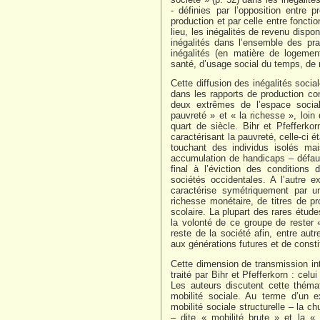
- définies par l’opposition entre 
production et par celle entre fonc
lieu, les inégalités de revenu dispo
inégalités dans l’ensemble des pra
inégalités (en matière de logeme
santé, d’usage social du temps, de ra
Cette diffusion des inégalités social
dans les rapports de production co
deux extrêmes de l’espace social
pauvreté » et « la richesse », loin
quart de siècle. Bihr et Pfefferk
caractérisant la pauvreté, celle-ci
touchant des individus isolés ma
accumulation de handicaps – défauts
final à l’éviction des condition
sociétés occidentales. A l’autre e
caractérise symétriquement par 
richesse monétaire, de titres de pr
scolaire. La plupart des rares étude
la volonté de ce groupe de rester 
reste de la société afin, entre autr
aux générations futures et de consti
Cette dimension de transmission in
traité par Bihr et Pfefferkorn : cel
Les auteurs discutent cette théma
mobilité sociale. Au terme d’un e
mobilité sociale structurelle – la c
– dite « mobilité brute » et la «