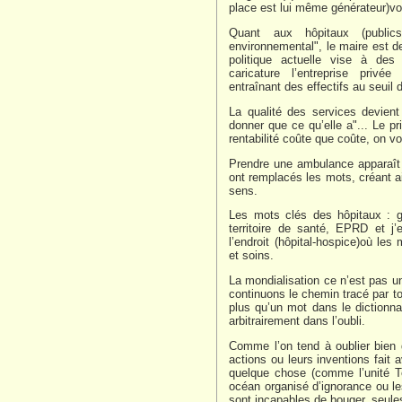
place est lui même générateur)voie
Quant aux hôpitaux (publics
environnemental", le maire est de 
politique actuelle vise à des
caricature l’entreprise privée
entraînant des effectifs au seuil
La qualité des services devient 
donner que ce qu’elle a"... Le p
rentabilité coûte que coûte, on vo
Prendre une ambulance apparaît ê
ont remplacés les mots, créant ai
sens.
Les mots clés des hôpitaux : gou
territoire de santé, EPRD et j’
l’endroit (hôpital-hospice)où les
et soins.
La mondialisation ce n’est pas un
continuons le chemin tracé par t
plus qu’un mot dans le dictionna
arbitrairement dans l’oubli.
Comme l’on tend à oublier bien de
actions ou leurs inventions fait a
quelque chose (comme l’unité T
océan organisé d’ignorance ou le
sont incapables de bouger, seules,