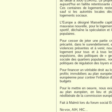
au détail à 5000 EUR/m2. Le proprié
aujourd¹hui en faillite retentissant
Ces centaines de logements reste
sauf si les autorités locales déc
logements sociaux.
L¹Europe a désigné Marseille capi
mauvaise nouvelle, pour le logement
sportif, déchaîne la spéculation et 
populaires.
Pour cesser de jeter une partie c
précarité, dans le surendettement, e
violences présentes et à venir, no
logement pour tous et à tous les 
expulsions, des politiques de « gen
sociale des quartiers populaires, n
politiques de régulation des loyers e
Pour financer un véritable droit au 
profits immobiliers au plan europé
européenne pour contrer l¹inflation 
budgets
Pour le mettre en oeuvre, nous exi
au plan européen, en lieu et pla
néolibérale de la commission europ
Fait à Malmö lors du forum social E
No-vox, AIH, HIC...