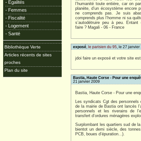
- Egalités
l’humanité toute entière, car on par
planète, d’un écosystème encore p
- Femmes
ne comprends pas. Je suis abas
- Fiscalité
comprends plus l’homme ni sa quête 
s’autodétruire peu à peu. Entant 
- Logement
faire ? Magali - 06 - France
- Santé
Bibliothèque Verte
exposé
,
le parisien du 95
, le 27 janvie
Articles récents de sites
jdoi faire un exposé et votre site e
proches
Plan du site
Bastia, Haute Corse - Pour une enquê
21 janvier 2009
Bastia, Haute Corse - Pour une enq
Les syndicats Cgt des personnels 
de la mairie de Bastia ont lancés l’
personnels et les riverains de 
transfert d’ordures ménagères expl
Surplombant les quartiers sud de la 
bientot un demi siècle, des tonne
PCB, boues d’épuration...).