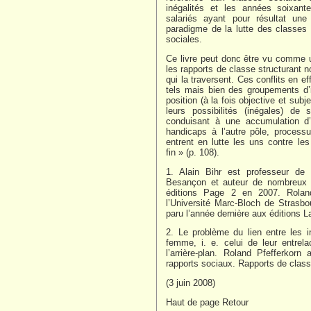
inégalités et les années soixan
salariés ayant pour résultat un
paradigme de la lutte des classes 
sociales.
Ce livre peut donc être vu comme u
les rapports de classe structurant no
qui la traversent. Ces conflits en e
tels mais bien des groupements d
position (à la fois objective et sub
leurs possibilités (inégales) de 
conduisant à une accumulation d
handicaps à l’autre pôle, process
entrent en lutte les uns contre le
fin » (p. 108).
1. Alain Bihr est professeur de 
Besançon et auteur de nombreux l
éditions Page 2 en 2007. Roland
l’Université Marc-Bloch de Strasbo
paru l’année dernière aux éditions L
2. Le problème du lien entre les i
femme, i. e. celui de leur entrel
l’arrière-plan. Roland Pfefferkor
rapports sociaux. Rapports de class
(3 juin 2008)
Haut de page Retour