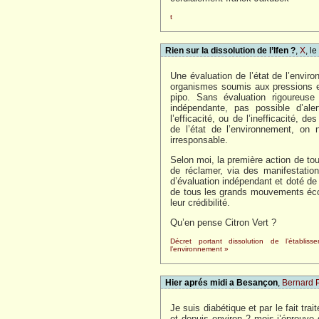
t
Rien sur la dissolution de l’Ifen ?
,
X
, l
Une évaluation de l’état de l’envir
organismes soumis aux pressions et 
pipo. Sans évaluation rigoureuse 
indépendante, pas possible d’ale
l’efficacité, ou de l’inefficacité, d
de l’état de l’environnement, on 
irresponsable.
Selon moi, la première action de to
de réclamer, via des manifestation
d’évaluation indépendant et doté de
de tous les grands mouvements écol
leur crédibilité.
Qu’en pense Citron Vert ?
Décret portant dissolution de l’établis
l’environnement »
Hier aprés midi a Besançon
,
Bernard 
Je suis diabétique et par le fait tr
et depuis environ 2 mois j’éprouve d