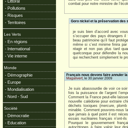
- Littoral
combat pour notre ministre de l’écolog
- Pollutions
- Risques
Goro nickel et la préservation des 
- Territoires
je suis bien d’accord avec vo
Les Verts
s’occuper des pays étrangers il 
beau patrimoine qu’il faut protég
- En régions
même si c’est minime finira par n
- International
réagir et non pas plus tard quan
quelconque pour défendre la nouv
- Vie interne
qui recherchent simplement le prof
Monde
- Démographie
Français nous devons faire annuler la
Magalivert
, le 30 janvier 2009
- Europe
Je suis abassourdie de voir ce soir
- Mondialisation
fois la puissance de l’argent l’em
- Nord - Sud
Comment la France peut-elle laisser 
nouvelle calédonie pour extraire c
déchets toxiques (mercure, plomb .
Société
minable. Comment pouvons-nous laiss
que jamais à quel point il est néc
- Démocratie
essais nucléaires français n’ont-il
- Education
Pourquoi le gouvernement françai
autochtones à faire valoir leur dro