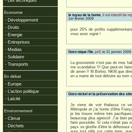
- Les techniques
Economie
le tuyau de la honte
,
il est interdit de r
1er février 2009
- Développement
- Droits
pour 25% de profits supplémentaires
vous avez signé !
- Energie
- Entreprises
- Medias
Goro nique l’ile
,
pclf
, le 31 janvier 2009
- Solidaire
La grossiereté n’est pas ds mes hab
- Transports
me scandalise !!! Que peut-on faire
dit amen !! M.Borloo, NKM,que diri
en a marre de tout détruire au nom du
En débat
- Europe
- L’action politique
Goro nickel et la préservation des sit
- Laïcité
Je viens de voir thalassa ce ve
Métropole et j’ai honte d’être Franç
Environnement
je les trouve même trés pacifiques c
beaucoup plus agressif. J’ai bien pe
- Climat
faire possèder. Si cela n’était pas s
- Déchets
pays se glorifie d’être le défenseu
aura tout pillé sur cette terre, que