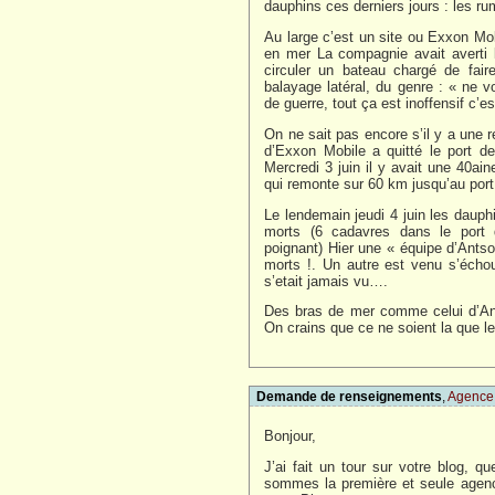
dauphins ces derniers jours : les ru
Au large c’est un site ou Exxon Mobi
en mer La compagnie avait averti les
circuler un bateau chargé de fai
balayage latéral, du genre : « ne 
de guerre, tout ça est inoffensif c’e
On ne sait pas encore s’il y a une r
d’Exxon Mobile a quitté le port d
Mercredi 3 juin il y avait une 40a
qui remonte sur 60 km jusqu’au port
Le lendemain jeudi 4 juin les dauphi
morts (6 cadavres dans le port
poignant) Hier une « équipe d’Ants
morts !. Un autre est venu s’échou
s’etait jamais vu….
Des bras de mer comme celui d’Ant
On crains que ce ne soient la que l
Demande de renseignements
,
Agence
Bonjour,
J’ai fait un tour sur votre blog, q
sommes la première et seule agenc