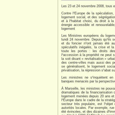
Les 23 et 24 novembre 2008, tous e
Contre l¹Europe de la spéculation,
logement social, et des ségrégatio
et à l¹habitat choisi, du droit à l
énergie accessible et renouvelable
logement
Les Ministres européens du logeme
lundi 24 novembre. Depuis qu¹ils se
et du foncier n¹ont jamais été au
spéculatifs inégalés, la crise et 
toute les portes : les droits des
l¹accession à la propriété ne peut s
la soit disant « revitalisation » ur
des centre-villes mais aussi des pé
se généralisent, le logement soc
privatisation, la répression s¹abat s
Les ministres ne s¹inquiètent en
banques menacés par la perspective
À Marseille, les ministres ne pouv
dramatiques de la financiarisation 
logement menées depuis 20 ans et 
l¹Europe dans le cadre de la stratég
secteur très populaire, est l¹obje
autorités locales. Par exemple, rue
été évincées, et des dizaines d¹imm